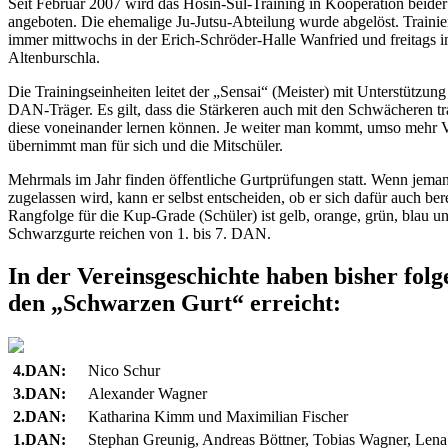
Seit Februar 2007 wird das Hosin-Sul-Training in Kooperation beider
angeboten. Die ehemalige Ju-Jutsu-Abteilung wurde abgelöst. Trainie
immer mittwochs in der Erich-Schröder-Halle Wanfried und freitag
Altenburschla.
Die Trainingseinheiten leitet der „Sensai“ (Meister) mit Unterstützun
DAN-Träger. Es gilt, dass die Stärkeren auch mit den Schwächeren tra
diese voneinander lernen können. Je weiter man kommt, umso mehr 
übernimmt man für sich und die Mitschüler.
Mehrmals im Jahr finden öffentliche Gurtprüfungen statt. Wenn jema
zugelassen wird, kann er selbst entscheiden, ob er sich dafür auch bere
Rangfolge für die Kup-Grade (Schüler) ist gelb, orange, grün, blau u
Schwarzgurte reichen von 1. bis 7. DAN.
In der Vereinsgeschichte haben bisher fol
den „Schwarzen Gurt“ erreicht:
4.DAN:
Nico Schur
3.DAN:
Alexander Wagner
2.DAN:
Katharina Kimm und Maximilian Fischer
1.DAN:
Stephan Greunig, Andreas Böttner, Tobias Wagner, Lena