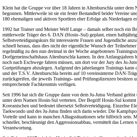
Klein hat die Gruppe vor über 18 Jahren in Altenburschla unter dem
begonnen. Mittlerweile ist sie ein fester Bestandteil beider Vereine un
180 ehemaligen und aktiven Sportlern eher Erfolge als Niederlagen er
1992 hat Trainer und Meister Welf Lange – damals selber noch ein B
mittlerweile Träger des 6. DAN (Hosin–Sul) geplant, einen halbjähri
Selbstverteidigungskurs für interessierte Frauen und Jugendliche anzubi
schnell heraus, dass dies nicht der eigentliche Wunsch der Teilnehmer 
regelmäßig zu den nun dreimal in der Woche angebotenen Trainingsze
Dorfgemeinschaftshaus Altenburschla kamen. In den Anfangsjahren h
noch nach Eschwege fahren müssen, um dort vor der Jury des Ju-Juts
Gurtprüfungen abzulegen. Aufgrund des jahrelangen Trainings kann 
und der T.S.V. Altenburschla bereits auf 10 vereinsinterne DAN-Träg
zurückgreifen, die jeweils Trainings- und Prüfungslizenzen besitzen 
entsprechende Fachkenntnis verfügen.
Seit 1996 hat sich die Gruppe dann von dem Ju-Jutsu Verband gelöst 
unter dem Namen Hosin-Sul vertreten. Der Begriff Hosin-Sul kommt
Koreanischen und bedeutet übersetzt Selbstverteidigung. Einzelne El
Taekwondo und des Ju-Jutsu finden sich darin wieder. Die Kampfsport
Vorteile und kann in manchen Alltagssituationen sehr hilfreich sein. M
schneller, beschleunigt den Aggressionsabbau, vermittelt das Lernen 
Verantwortung.