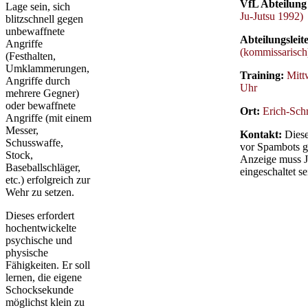
VfL Abteilung 
Lage sein, sich
Ju-Jutsu 1992)
blitzschnell gegen
unbewaffnete
Abteilungsleit
Angriffe
(kommissarisch
(Festhalten,
Umklammerungen,
Training:
Mitt
Angriffe durch
Uhr
mehrere Gegner)
oder bewaffnete
Ort:
Erich-Sch
Angriffe (mit einem
Messer,
Kontakt:
Diese
Schusswaffe,
vor Spambots g
Stock,
Anzeige muss J
Baseballschläger,
eingeschaltet se
etc.) erfolgreich zur
Wehr zu setzen.
Dieses erfordert
hochentwickelte
psychische und
physische
Fähigkeiten. Er soll
lernen, die eigene
Schocksekunde
möglichst klein zu