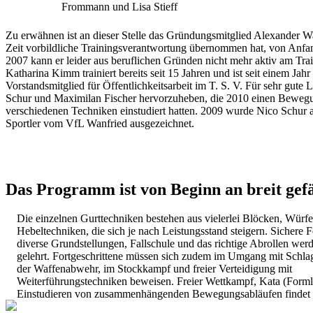
Frommann und Lisa Stieff
Zu erwähnen ist an dieser Stelle das Gründungsmitglied Alexander Wa
Zeit vorbildliche Trainingsverantwortung übernommen hat, von Anfan
2007 kann er leider aus beruflichen Gründen nicht mehr aktiv am Tra
Katharina Kimm trainiert bereits seit 15 Jahren und ist seit einem Jahr
Vorstandsmitglied für Öffentlichkeitsarbeit im T. S. V. Für sehr gute 
Schur und Maximilan Fischer hervorzuheben, die 2010 einen Beweg
verschiedenen Techniken einstudiert hatten. 2009 wurde Nico Schur al
Sportler vom VfL Wanfried ausgezeichnet.
Das Programm ist von Beginn an breit gefä
Die einzelnen Gurttechniken bestehen aus vielerlei Blöcken, Würfen
Hebeltechniken, die sich je nach Leistungsstand steigern. Sichere F
diverse Grundstellungen, Fallschule und das richtige Abrollen we
gelehrt. Fortgeschrittene müssen sich zudem im Umgang mit Schlagp
der Waffenabwehr, im Stockkampf und freier Verteidigung mit
Weiterführungstechniken beweisen. Freier Wettkampf, Kata (Forml
Einstudieren von zusammenhängenden Bewegungsabläufen findet eb