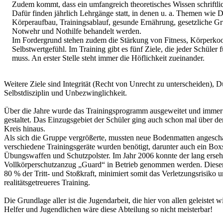
Zudem kommt, dass ein umfangreich theoretisches Wissen schriftlic
Dafür finden jährlich Lehrgänge statt, in denen u. a. Themen wie 
Körperaufbau, Trainingsablauf, gesunde Ernährung, gesetzliche G
Notwehr und Nothilfe behandelt werden.
Im Fordergrund stehen zudem die Stärkung von Fitness, Körperkoo
Selbstwertgefühl. Im Training gibt es fünf Ziele, die jeder Schüler f
muss. An erster Stelle steht immer die Höflichkeit zueinander.
Weitere Ziele sind Integrität (Recht von Unrecht zu unterscheiden),
Selbstdisziplin und Unbezwinglichkeit.
Über die Jahre wurde das Trainingsprogramm ausgeweitet und immer 
gestaltet. Das Einzugsgebiet der Schüler ging auch schon mal über d
Kreis hinaus.
Als sich die Gruppe vergrößerte, mussten neue Bodenmatten angescha
verschiedene Trainingsgeräte wurden benötigt, darunter auch ein Boxs
Übungswaffen und Schutzpolster. Im Jahr 2006 konnte der lang erseh
Vollkörperschutzanzug „Guard“ in Betrieb genommen werden. Dieser
80 % der Tritt- und Stoßkraft, minimiert somit das Verletzungsrisiko 
realitätsgetreueres Training.
Die Grundlage aller ist die Jugendarbeit, die hier von allen geleistet 
Helfer und Jugendlichen wäre diese Abteilung so nicht meisterbar!